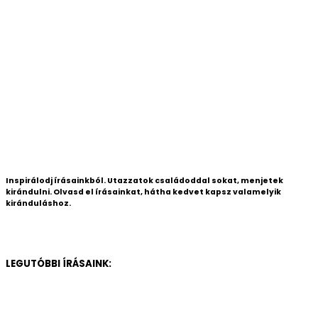
Inspirálodj írásainkból. Utazzatok családoddal sokat, menjetek
kirándulni. Olvasd el írásainkat, hátha kedvet kapsz valamelyik
kiránduláshoz.
LEGUTÓBBI ÍRÁSAINK: